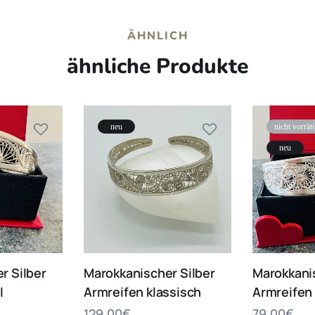
ÄHNLICH
ähnliche Produkte
neu
nicht vorrät
neu
r Silber
Marokkanischer Silber
Marokkanis
l
Armreifen klassisch
Armreifen 
129.00
€
79.00
€