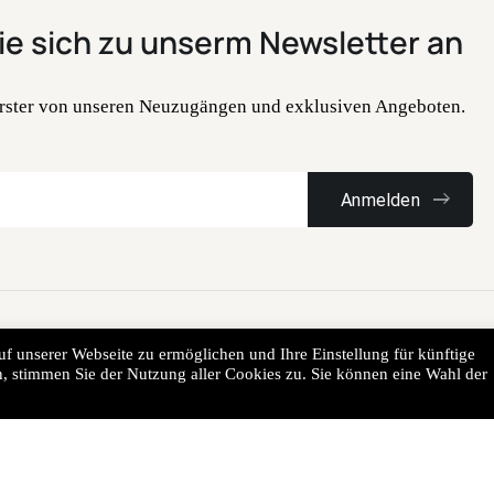
ie sich zu unserm Newsletter an
 Erster von unseren Neuzugängen und exklusiven Angeboten.
tit Marrakech. Alle Rechte vorbehalten. Erstellt von
Bandera LTD
f unserer Webseite zu ermöglichen und Ihre Einstellung für künftige
, stimmen Sie der Nutzung aller Cookies zu. Sie können eine Wahl der