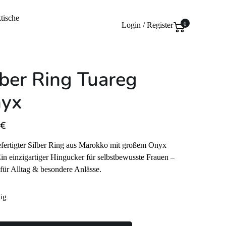
tische
Login / Register
0
lber Ring Tuareg
yx
€
ertigter Silber Ring aus Marokko mit großem Onyx
Ein einzigartiger Hingucker für selbstbewusste Frauen –
 für Alltag & besondere Anlässe.
tig