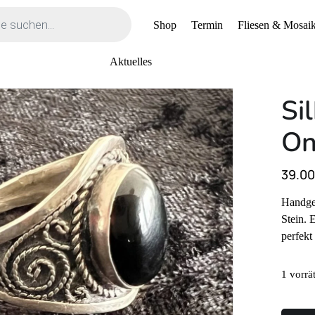
Shop
Termin
Fliesen & Mosaik
Aktuelles
Si
On
39.00
Handgef
Stein. 
perfekt
1 vorrä