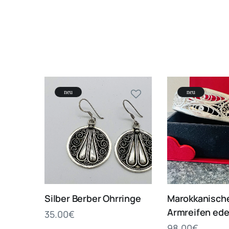
neu
neu
Silber Berber Ohrringe
Marokkanische
Armreifen ede
35.00
€
98.00
€