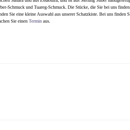
hen Sahara und aus Essaouira, und ist aus Sterling Silber handgeferti
rber-Schmuck und Tuareg-Schmuck. Die Stücke, die Sie bei uns finden,
nden Sie eine kleine Auswahl aus unserer Schatzkiste. Bei uns finden
achen Sie einen
Termin
aus.