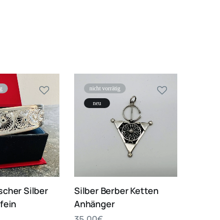
ig
nicht vorrätig
neu
cher Silber
Silber Berber Ketten
fein
Anhänger
35.00
€