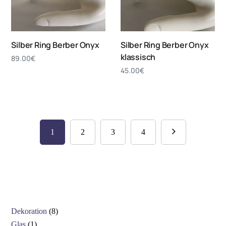
Silber Ring Berber Onyx
Silber Ring Berber Onyx
klassisch
89.00
€
45.00
€
1
2
3
4
Dekoration
8
Glas
1