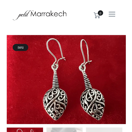
0
neu