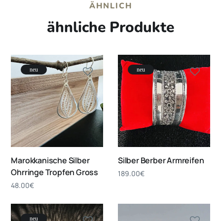
ÄHNLICH
ähnliche Produkte
neu
neu
Marokkanische Silber
Silber Berber Armreifen
Ohrringe Tropfen Gross
189.00
€
48.00
€
neu