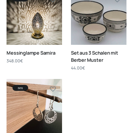
Messinglampe Samira
Set aus 3 Schalen mit
Berber Muster
348.00
€
44.00
€
neu