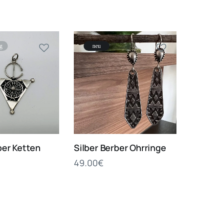
ig
neu
ber Ketten
Silber Berber Ohrringe
49.00
€