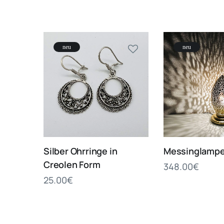
neu
neu
Silber Ohrringe in
Messinglampe
Creolen Form
348.00
€
25.00
€