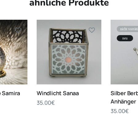
ähnliche Produkte
nicht vorrät
neu
 Samira
Windlicht Sanaa
Silber Ber
Anhänger
35.00
€
35.00
€