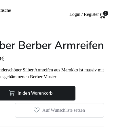
tische
Login / Register
0
lber Berber Armreifen
0
€
derschöner Silber Armreifen aus Marokko ist massiv mit
ausgehämmerten Berber Muster.
In den Warenkorb
Auf Wunschliste setzen