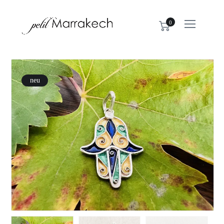
0
neu