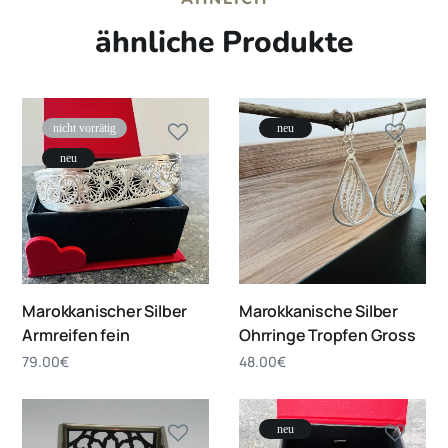
ähnliche Produkte
nicht vorrätig
neu
neu
Marokkanischer Silber
Marokkanische Silber
Armreifen fein
Ohrringe Tropfen Gross
79.00
€
48.00
€
neu