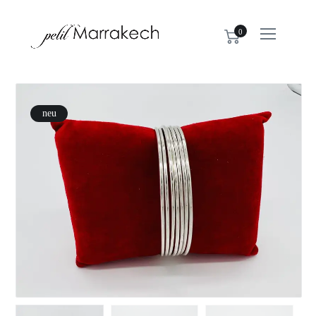
0
neu