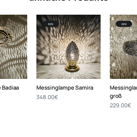
neu
neu
 Badiaa
Messinglampe Samira
Messingla
groß
348.00
€
229.00
€