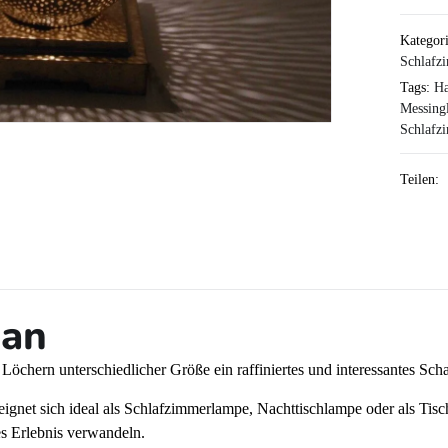
Kategor
Schlafz
Tags:
Ha
Messing
Schlafz
Teilen:
nan
öchern unterschiedlicher Größe ein raffiniertes und interessantes Scha
ignet sich ideal als Schlafzimmerlampe, Nachttischlampe oder als T
es Erlebnis verwandeln.