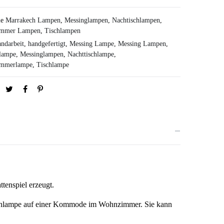
ie
Marrakech Lampen
,
Messinglampen
,
Nachtischlampen
,
immer Lampen
,
Tischlampen
ndarbeit
,
handgefertigt
,
Messing Lampe
,
Messing Lampen
,
lampe
,
Messinglampen
,
Nachttischlampe
,
immerlampe
,
Tischlampe
ttenspiel erzeugt.
ischlampe auf einer Kommode im Wohnzimmer. Sie kann