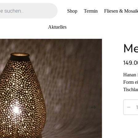
Shop
Termin
Fliesen & Mosaik
Aktuelles
Me
149.0
Hanan i
Form ei
Tischl