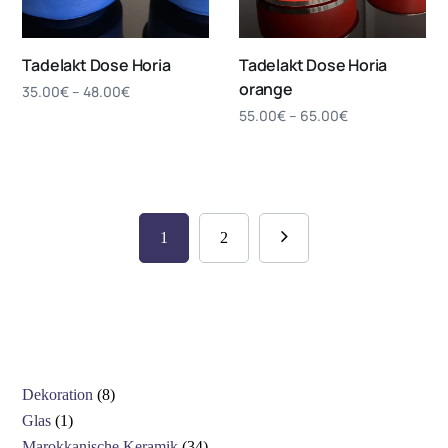
Tadelakt Dose Horia
Tadelakt Dose Horia
orange
35.00
€
–
48.00
€
55.00
€
–
65.00
€
1
2
Dekoration
8
Glas
1
Marokkanische Keramik
34