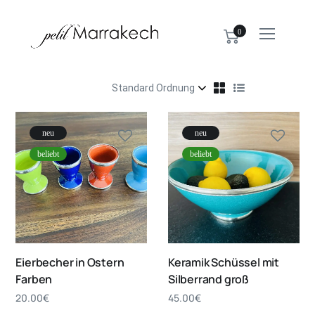
0
neu
neu
beliebt
beliebt
Eierbecher in Ostern
Keramik Schüssel mit
Farben
Silberrand groß
20.00
€
45.00
€