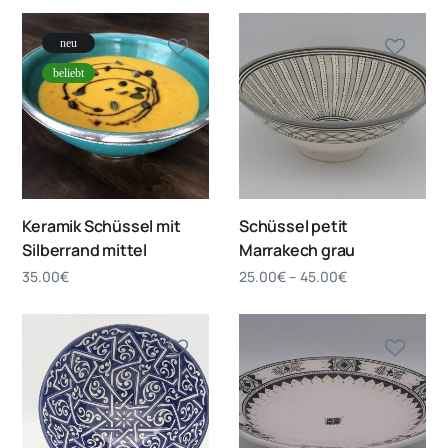
neu
beliebt
Keramik Schüssel mit
Schüssel petit
Silberrand mittel
Marrakech grau
35.00
€
25.00
€
–
45.00
€