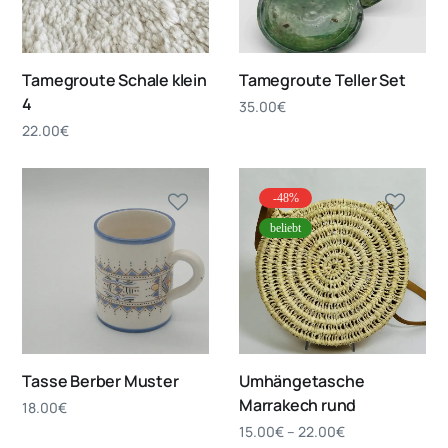
Tamegroute Schale klein
Tamegroute Teller Set
4
35.00
€
22.00
€
-48%
beliebt
Tasse Berber Muster
Umhängetasche
Marrakech rund
18.00
€
15.00
€
–
22.00
€