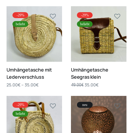
-29%
-29%
beliebt
beliebt
Umhängetasche mit
Umhängetasche
Lederverschluss
Seegras klein
25.00
€
–
35.00
€
35.00
€
49.00
€
-29%
neu
beliebt