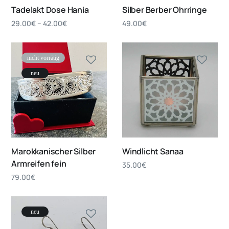
Tadelakt Dose Hania
Silber Berber Ohrringe
29.00
€
–
42.00
€
49.00
€
nicht vorrätig
neu
Marokkanischer Silber
Windlicht Sanaa
Armreifen fein
35.00
€
79.00
€
neu