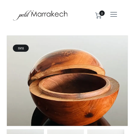
0
neu