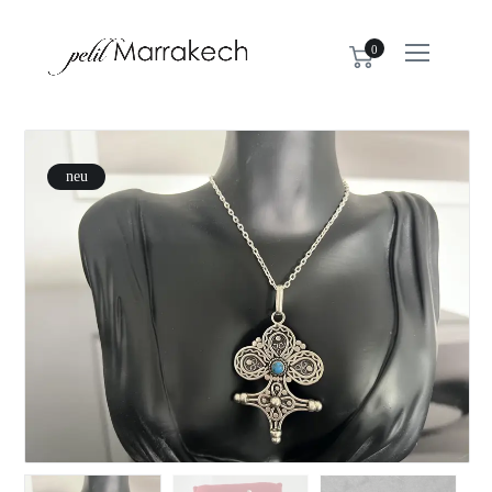
0
neu