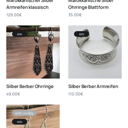
Marokkanischer Silber
Marokkanische Silber
Armreifen klassisch
Ohrringe Blattform
129.00
€
35.00
€
neu
neu
Silber Berber Ohrringe
Silber Berber Armreifen
49.00
€
110.00
€
nicht vorrätig
neu