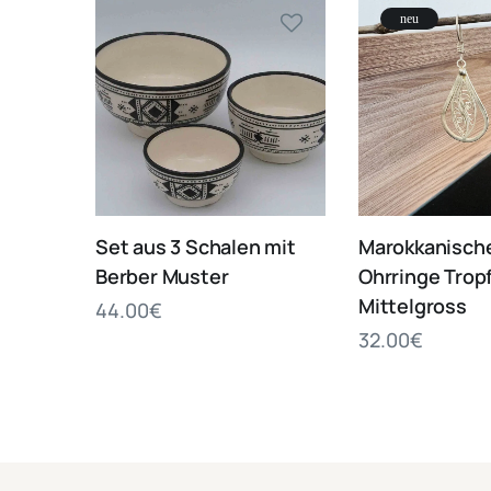
neu
Set aus 3 Schalen mit
Marokkanische
Berber Muster
Ohrringe Trop
Mittelgross
44.00
€
32.00
€