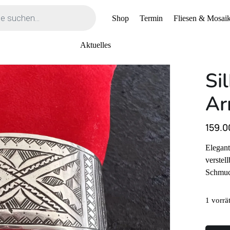
Shop
Termin
Fliesen & Mosaik
Aktuelles
Si
Ar
159.0
Elegant
verstel
Schmuck
1 vorrä