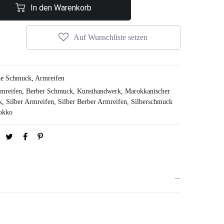
In den Warenkorb
Auf Wunschliste setzen
ie
Schmuck
,
Armreifen
mreifen
,
Berber Schmuck
,
Kunsthandwerk
,
Marokkanischer
k
,
Silber Armreifen
,
Silber Berber Armreifen
,
Silberschmuck
okko