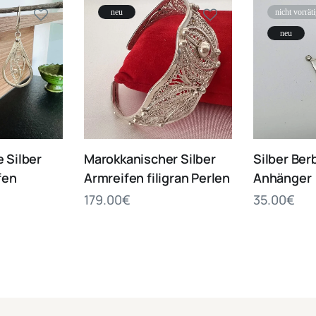
neu
nicht vorrät
neu
 Silber
Marokkanischer Silber
Silber Ber
fen
Armreifen filigran Perlen
Anhänger
179.00
€
35.00
€