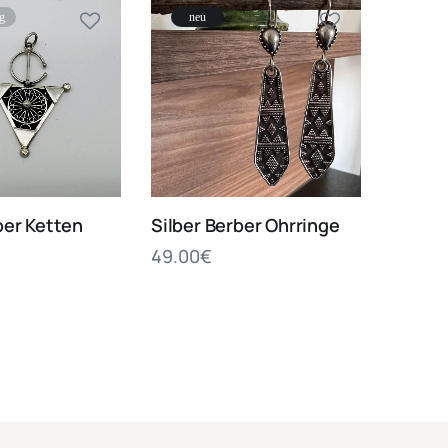
ig
neu
ber Ketten
Silber Berber Ohrringe
49.00
€