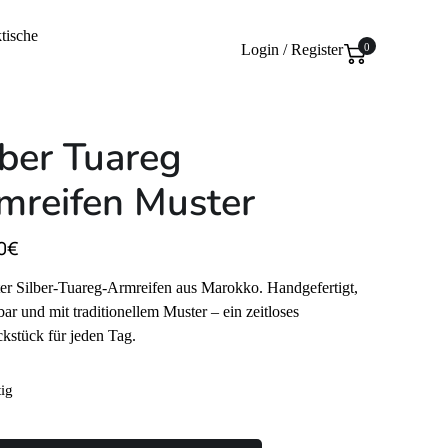
tische
Login / Register
0
lber Tuareg
mreifen Muster
0
€
er Silber-Tuareg-Armreifen aus Marokko. Handgefertigt,
lbar und mit traditionellem Muster – ein zeitloses
stück für jeden Tag.
tig