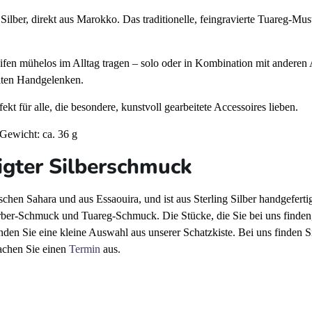
lber, direkt aus Marokko. Das traditionelle, feingravierte Tuareg-Mus
reifen mühelos im Alltag tragen – solo oder in Kombination mit andere
eiten Handgelenken.
t für alle, die besondere, kunstvoll gearbeitete Accessoires lieben.
 Gewicht: ca. 36 g
tigter Silberschmuck
hen Sahara und aus Essaouira, und ist aus Sterling Silber handgeferti
rber-Schmuck und Tuareg-Schmuck. Die Stücke, die Sie bei uns finden,
nden Sie eine kleine Auswahl aus unserer Schatzkiste. Bei uns finden
achen Sie einen
Termin
aus.