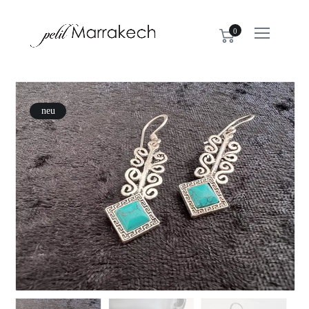
0
neu