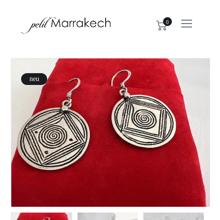
0
neu