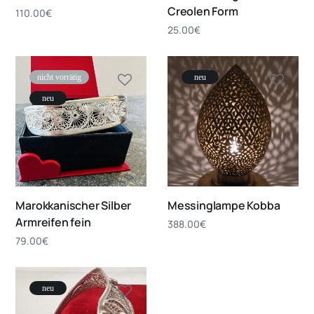
Creolen Form
110.00
€
25.00
€
nicht vorrätig
neu
neu
Marokkanischer Silber
Messinglampe Kobba
Armreifen fein
388.00
€
79.00
€
neu