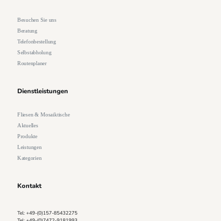
Besuchen Sie uns
Beratung
Telefonbestellung
Selbstabholung
Routenplaner
Dienstleistungen
Fliesen & Mosaiktische
Aktuelles
Produkte
Leistungen
Kategorien
Kontakt
Tel: +49-(0)157-85432275
Tel: +49-(0)7472-9181993