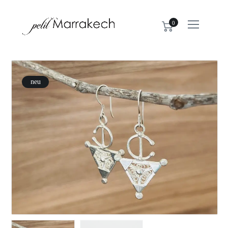
0
neu