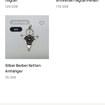
filigran
Armreifen filigran Perlen
129.00
€
179.00
€
nicht vorrätig
neu
Silber Berber Ketten
Anhänger
35.00
€