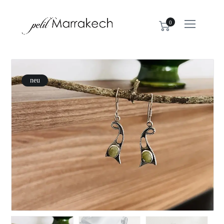
0
neu