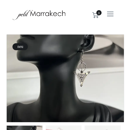
0
neu