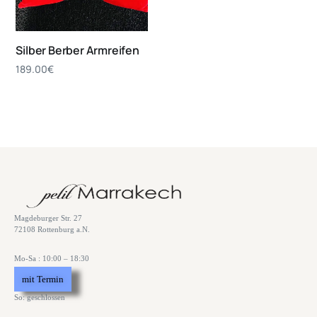
Silber Berber Armreifen
189.00
€
Magdeburger Str. 27
72108 Rottenburg a.N.
Mo-Sa : 10:00 – 18:30
mit Termin
So: geschlossen