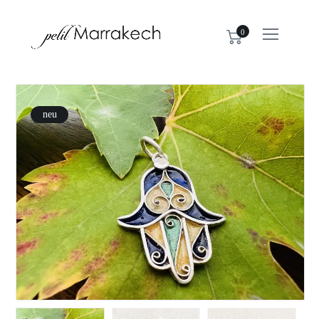
0
neu