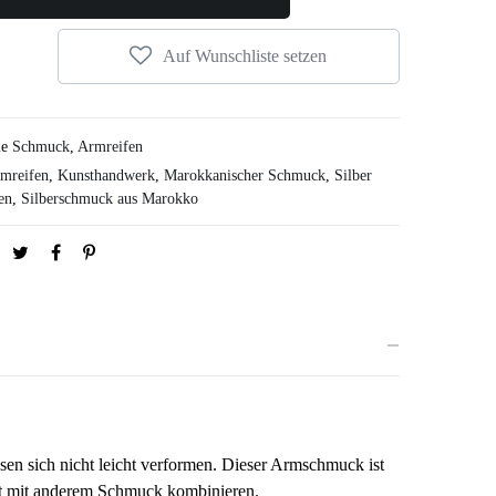
Auf Wunschliste setzen
ie
Schmuck
,
Armreifen
mreifen
,
Kunsthandwerk
,
Marokkanischer Schmuck
,
Silber
en
,
Silberschmuck aus Marokko
ssen sich nicht leicht verformen. Dieser Armschmuck ist
gut mit anderem Schmuck kombinieren.