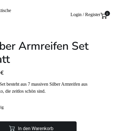
tische
Login / Register
0
lber Armreifen Set
att
0
€
Set besteht aus 7 massiven Silber Armreifen aus
, die zeitlos schön sind.
tig
In den Warenkorb