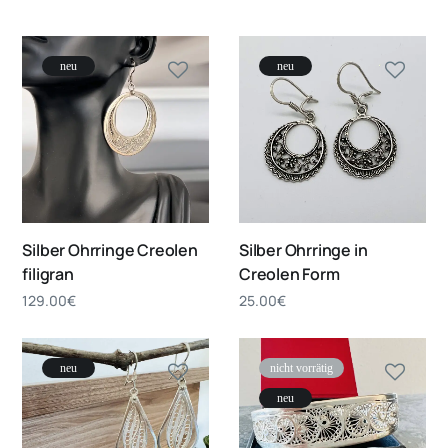
neu
neu
Silber Ohrringe Creolen
Silber Ohrringe in
filigran
Creolen Form
129.00
€
25.00
€
neu
nicht vorrätig
neu