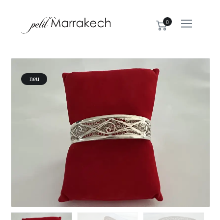
0
neu